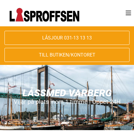
LÅSJOUR 031-13 13 13
TILL BUTIKEN/KONTORET
LÅSSMED VARBERG
Vi är på plats inom 1 timme | Öppet 24H