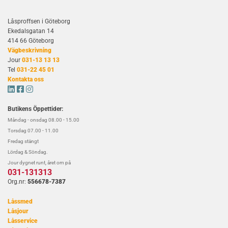
Låsproffsen i Göteborg
Ekedalsgatan 14
414 66 Göteborg
Vägbeskrivning
Jour
031-13 13 13
Tel
031-22 45 01
Kontakta oss



Butikens Öppettider:
Måndag - onsdag 08.00 - 15.00
Torsdag 07.00 - 11.00
Fredag stängt
Lördag & Söndag.
Jour dygnet runt, året om på
031-131313
Org.nr:
556678-7387
Låssmed
Låsjour
Låsservice