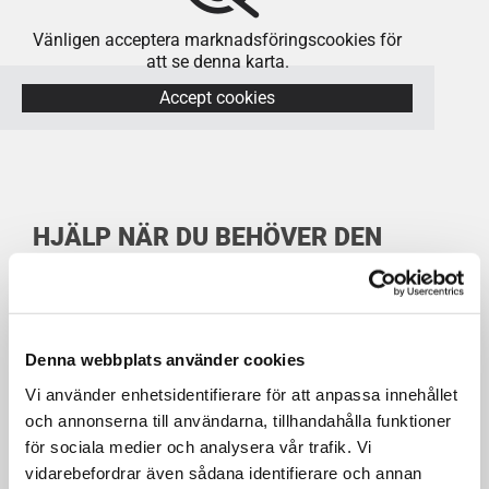
Vänligen acceptera marknadsföringscookies för
att se denna karta.
Accept cookies
HJÄLP NÄR DU BEHÖVER DEN
ELEKTRONISKA LÅS
Denna webbplats använder cookies
Vi använder enhetsidentifierare för att anpassa innehållet
Behöver du hjälp med låset snabbt och smidigt? Vi
och annonserna till användarna, tillhandahålla funktioner
finns här för att bistå dig, oavsett om det gäller en
för sociala medier och analysera vår trafik. Vi
borttappad nyckel, ett trasigt lås eller en
vidarebefordrar även sådana identifierare och annan
säkerhetsuppgradering. Vår jour är tillgänglig dygnet