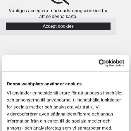
Vänligen acceptera marknadsföringscookies för
att se denna karta.
Accept cookies
ELEKTRONISKA LÅS
Behöver du hjälp med låset snabbt och smidigt? Vi
Denna webbplats använder cookies
finns här för att bistå dig, oavsett om det gäller en
Vi använder enhetsidentifierare för att anpassa innehållet
borttappad nyckel, ett trasigt lås eller en
och annonserna till användarna, tillhandahålla funktioner
säkerhetsuppgradering. Vår jour är tillgänglig dygnet
för sociala medier och analysera vår trafik. Vi
runt för att ge dig trygg och effektiv service när det
vidarebefordrar även sådana identifierare och annan
behövs som mest. Kontakta oss för snabb assistans,
information från din enhet till de sociala medier och
vare sig det rör sig om en akut situation eller en
annons- och analysföretag som vi samarbetar med.