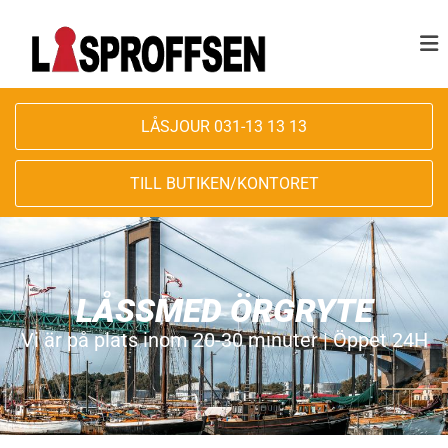
LÅSJOUR 031-13 13 13
TILL BUTIKEN/KONTORET
LÅSSMED ÖRGRYTE
Vi är på plats inom 20-30 minuter | Öppet 24H