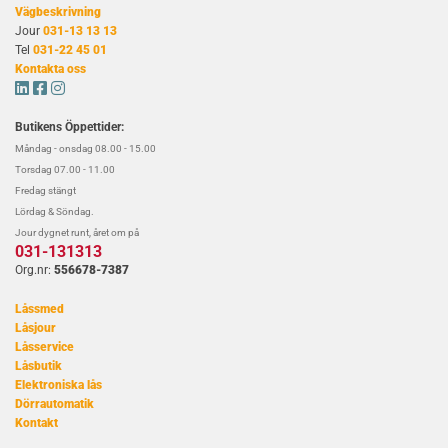
Vägbeskrivning
Jour
031-13 13 13
Tel
031-22 45 01
Kontakta oss



Butikens Öppettider:
Måndag - onsdag 08.00 - 15.00
Torsdag 07.00 - 11.00
Fredag stängt
Lördag & Söndag.
Jour dygnet runt, året om på
031-131313
Org.nr:
556678-7387
Låssmed
Låsjour
Låsservice
Låsbutik
Elektroniska lås
Dörrautomatik
Kontakt