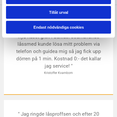
Tillåt urval
Endast nödvändiga cookies
" Proffsigt bemötandet när källardörr i
nya huset gick i baklås. Jourhavande
låssmed kunde lösa mitt problem via
telefon och guidea mig så jag fick upp
dörren på 1 min. Kostnad 0:- det kallar
jag service! "
Kristoffer Kvarnbom
" Jag ringde låsproffsen och efter 20