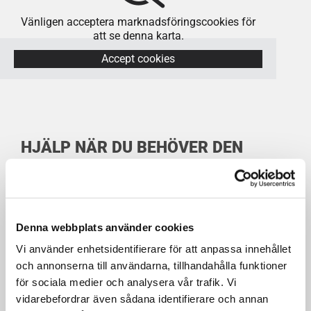
Vänligen acceptera marknadsföringscookies för
att se denna karta.
Accept cookies
HJÄLP NÄR DU BEHÖVER DEN
ELEKTRONISKA LÅS
Denna webbplats använder cookies
Vi använder enhetsidentifierare för att anpassa innehållet
Behöver du hjälp med låset snabbt och smidigt? Vi
och annonserna till användarna, tillhandahålla funktioner
finns här för att bistå dig, oavsett om det gäller en
för sociala medier och analysera vår trafik. Vi
borttappad nyckel, ett trasigt lås eller en
vidarebefordrar även sådana identifierare och annan
säkerhetsuppgradering. Vår jour är tillgänglig dygnet