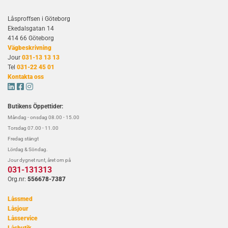
Låsproffsen i Göteborg
Ekedalsgatan 14
414 66 Göteborg
Vägbeskrivning
Jour
031-13 13 13
Tel
031-22 45 01
Kontakta oss



Butikens Öppettider:
Måndag - onsdag 08.00 - 15.00
Torsdag 07.00 - 11.00
Fredag stängt
Lördag & Söndag.
Jour dygnet runt, året om på
031-131313
Org.nr:
556678-7387
Låssmed
Låsjour
Låsservice
Låsbutik