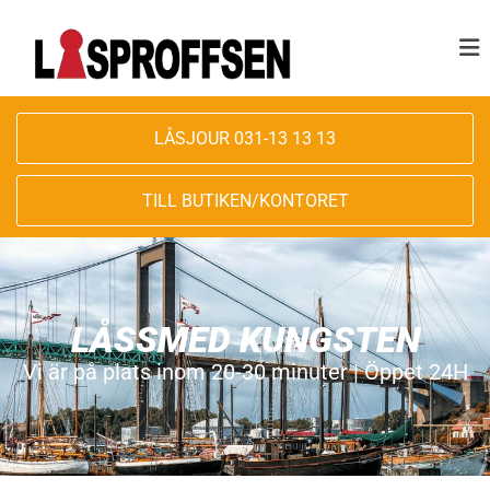
LÅSJOUR 031-13 13 13
TILL BUTIKEN/KONTORET
LÅSSMED KUNGSTEN
Vi är på plats inom 20-30 minuter | Öppet 24H