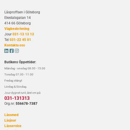
Låsproffsen i Göteborg
Ekedalsgatan 14
414 66 Göteborg
Vägbeskrivning
Jour
031-13 13 13
Tel
031-22 45 01
Kontakta oss



Butikens Öppettider:
Måndag - onsdag 08.00 - 15.00
Torsdag 07.00 - 11.00
Fredag stängt
Lördag & Söndag.
Jour dygnet runt, året om på
031-131313
Org.nr:
556678-7387
Låssmed
Låsjour
Låsservice