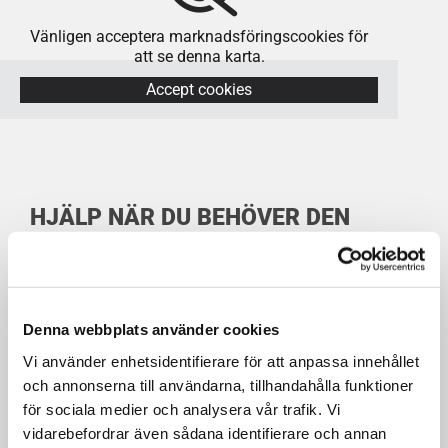
Vänligen acceptera marknadsföringscookies för
att se denna karta.
Accept cookies
HJÄLP NÄR DU BEHÖVER DEN
ELEKTRONISKA LÅS
Denna webbplats använder cookies
Vi använder enhetsidentifierare för att anpassa innehållet
Behöver du hjälp med låset snabbt och smidigt? Vi
och annonserna till användarna, tillhandahålla funktioner
finns här för att bistå dig, oavsett om det gäller en
för sociala medier och analysera vår trafik. Vi
borttappad nyckel, ett trasigt lås eller en
vidarebefordrar även sådana identifierare och annan
säkerhetsuppgradering. Vår jour är tillgänglig dygnet