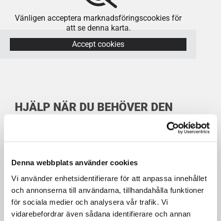
Vänligen acceptera marknadsföringscookies för
att se denna karta.
Accept cookies
HJÄLP NÄR DU BEHÖVER DEN
ELEKTRONISKA LÅS
Denna webbplats använder cookies
Vi använder enhetsidentifierare för att anpassa innehållet
Behöver du hjälp med låset snabbt och smidigt? Vi
och annonserna till användarna, tillhandahålla funktioner
finns här för att bistå dig, oavsett om det gäller en
för sociala medier och analysera vår trafik. Vi
borttappad nyckel, ett trasigt lås eller en
vidarebefordrar även sådana identifierare och annan
säkerhetsuppgradering. Vår jour är tillgänglig dygnet