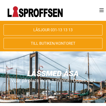
LÅSJOUR 031-13 13 13
TILL BUTIKEN/KONTORET
LÅSSMED ÅSA
Vi är på plats inom 1 timme | Öppet 24H