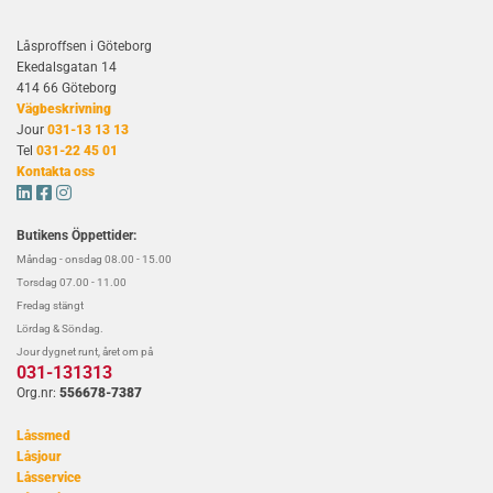
Låsproffsen i Göteborg
Ekedalsgatan 14
414 66 Göteborg
Vägbeskrivning
Jour
031-13 13 13
Tel
031-22 45 01
Kontakta oss



Butikens Öppettider:
Måndag - onsdag 08.00 - 15.00
Torsdag 07.00 - 11.00
Fredag stängt
Lördag & Söndag.
Jour dygnet runt, året om på
031-131313
Org.nr:
556678-7387
Låssmed
Låsjour
Låsservice