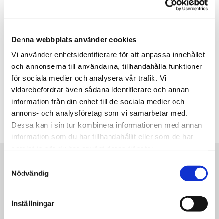
INOM 36 TIMMAR, BRÅTTOM
RING
0707 - 600 662
Denna webbplats använder cookies
Vi använder enhetsidentifierare för att anpassa innehållet
TILLBAKA TILL KONTAKTSIDAN
och annonserna till användarna, tillhandahålla funktioner
för sociala medier och analysera vår trafik. Vi
vidarebefordrar även sådana identifierare och annan
information från din enhet till de sociala medier och
annons- och analysföretag som vi samarbetar med.
Dessa kan i sin tur kombinera informationen med annan
information som du har tillhandahållit eller som de har
samlat in när du har använt deras tjänster.
Samtyckesval
Nödvändig
Inställningar
Låsproffsen i Göteborg