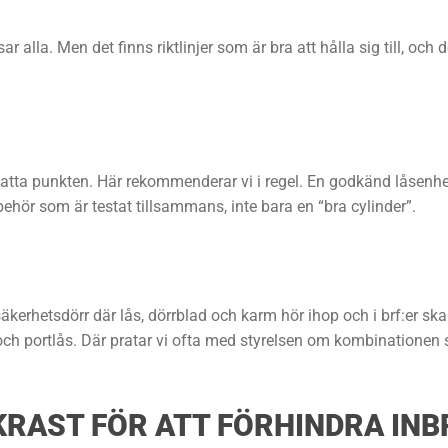
ar alla. Men det finns riktlinjer som är bra att hålla sig till, och
satta punkten. Här rekommenderar vi i regel. En godkänd låsenhet 
behör som är testat tillsammans, inte bara en “bra cylinder”.
 säkerhetsdörr där lås, dörrblad och karm hör ihop och i brf:er s
 portlås. Där pratar vi ofta med styrelsen om kombinationen säkr
KRAST FÖR ATT FÖRHINDRA IN