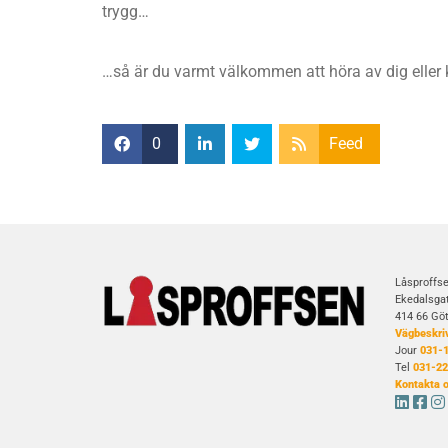
trygg…
…så är du varmt välkommen att höra av dig eller k
0
Feed
Låsproffse
Ekedalsga
414 66 Gö
Vägbeskri
Jour
031-1
Tel
031-22
Kontakta 


