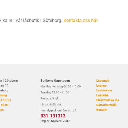
ika in i vår låsbutik i Göteborg.
Kontakta oss här.
n i Göteborg
Butikens Öppettider:
Låssmed
tan 14
Låsjour
Måndag - onsdag 08.00 - 15.00
teborg
Låsservice
Torsdag 07.00 - 11.00
vning
Låsbutik
Fredag stängt
3 13 13
Elektroniska lås
Lördag & Söndag.
 45 01
Dörrautomatik
oss
Kontakt
Jour dygnet runt, året om på
031-131313
Org.nr:
556678-7387