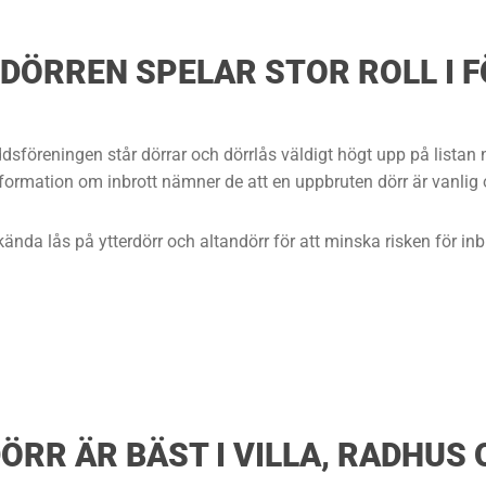
RDÖRREN SPELAR STOR ROLL I
ddsföreningen står dörrar och dörrlås väldigt högt upp på list
formation om inbrott nämner de att en uppbruten dörr är vanlig or
da lås på ytterdörr och altandörr för att minska risken för inbro
DÖRR ÄR BÄST I VILLA, RADHUS