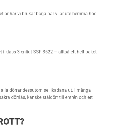
 det är här vi brukar börja när vi är ute hemma hos
i klass 3 enligt SSF 3522 – alltså ett helt paket
ka alla dörrar dessutom se likadana ut. I många
a dörrlås, kanske ståldörr till entrén och ett
BROTT?