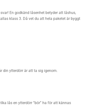
rt svar! En godkänd låsenhet betyder att låshus,
allas klass 3. Då vet du att hela paketet är byggt
 din ytterdörr är att ta sig igenom.
vilka lås en ytterdörr “bör” ha för att kännas