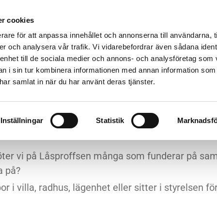
TJÄNSTER
LÅSJOUR
REFERENSOBJEKT
OM 
r cookies
rare för att anpassa innehållet och annonserna till användarna, t
er och analysera vår trafik. Vi vidarebefordrar även sådana ident
 enhet till de sociala medier och annons- och analysföretag som 
 i sin tur kombinera informationen med annan information som
e har samlat in när du har använt deras tjänster.
ATIONER OM DE BÄSTA
Inställningar
Statistik
Marknadsfö
er vi på Låsproffsen många som funderar på samma 
a på?
i villa, radhus, lägenhet eller sitter i styrelsen för