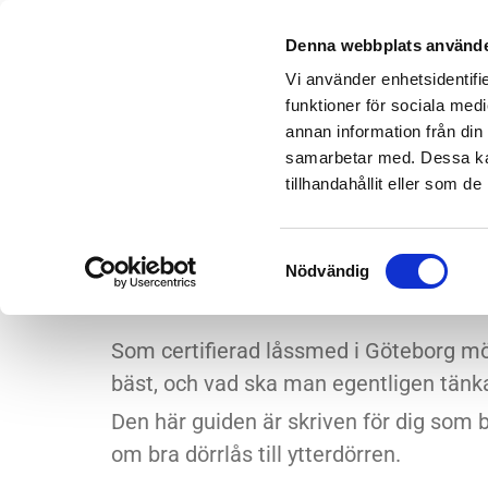
Denna webbplats använde
Vi använder enhetsidentifie
funktioner för sociala medi
annan information från din
samarbetar med. Dessa kan
tillhandahållit eller som d
12/12/2025
av Låsproffsen i Göteborg AB
VÅRA REKOMMEND
Samtyckesval
YTTERDÖRREN
Nödvändig
Som certifierad låssmed i Göteborg möt
bäst, och vad ska man egentligen tänk
Den här guiden är skriven för dig som bor 
om bra dörrlås till ytterdörren.