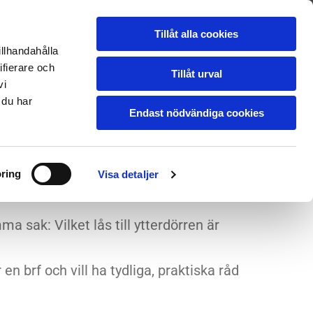
OSS
LÅSBLOGG
KONTAKT
PRISFÖRFRÅGAN
Tillåt alla cookies
illhandahålla
ifierare och
BUTIKEN & JOUR:
031-13 13 13
Tillåt urval
vi
 du har
Endast nödvändiga cookies
0
Kommentarer
 DÖRRLÅSEN FÖR
ring
Visa detaljer
sak: Vilket lås till ytterdörren är
 en brf och vill ha tydliga, praktiska råd