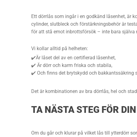
Ett dörrlås som ingår i en godkänd låsenhet, är ko
cylinder, slutbleck och förstärkningsbehör är test
för att stå emot inbrottsförsök – inte bara själva 
Vi kollar alltid på helheten:
✔️Är låset del av en certifierad låsenhet,
✔️ Är dörr och karm friska och stabila,
✔️ Och finns det brytskydd och bakkantssäkring s
Det är kombinationen av bra dörrlås, hel och stadig
TA NÄSTA STEG FÖR DI
Om du går och klurar på vilket lås till ytterdörr so